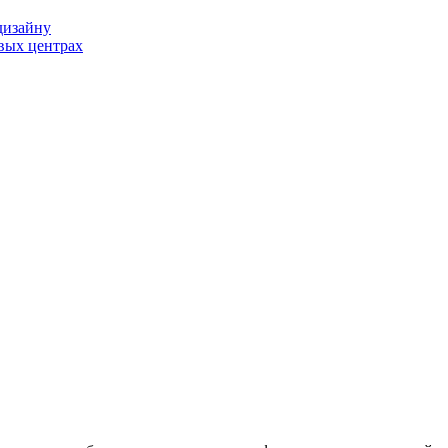
дизайну
вых центрах