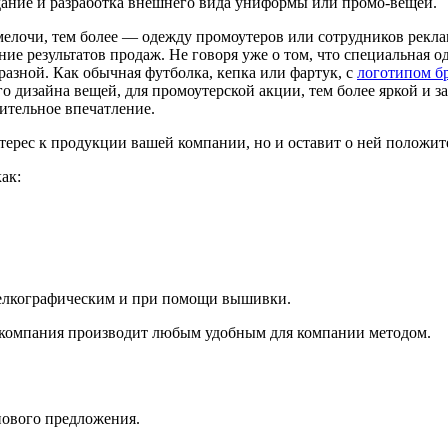
дание и разработка внешнего вида униформы или промо-вещей.
мелочи, тем более — одежду промоутеров или сотрудников рекл
е результатов продаж. Не говоря уже о том, что специальная 
азной. Как обычная футболка, кепка или фартук, с
логотипом б
го дизайна вещей, для промоутерской акции, тем более яркой и 
ительное впечатление.
терес к продукции вашей компании, но и оставит о ней положите
ак:
шелкографическим и при помощи вышивки.
у компания производит любым удобным для компании методом.
нового предложения.