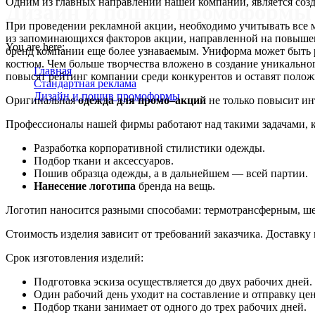
Одним из главных направлений нашей компании, является соз
Дизайн и пошив промоформы
При проведении рекламной акции, необходимо учитывать все 
из запоминающихся факторов акции, направленной на повышени
You are here:
бренд компании еще более узнаваемым. Униформа может быть р
костюм. Чем больше творчества вложено в создание уникально
Главная
повысят рейтинг компании среди конкурентов и оставят полож
Стандартная реклама
Дизайн и пошив промоформы
Оригинальная
одежда для промо–акций
не только повысит ин
Профессионалы нашей фирмы работают над такими задачами, к
Разработка корпоративной стилистики одежды.
Подбор ткани и аксессуаров.
Пошив образца одежды, а в дальнейшем — всей партии.
Нанесение логотипа
бренда на вещь.
Логотип наносится разными способами: термотрансферным, 
Стоимость изделия зависит от требований заказчика. Доставк
Срок изготовления изделий:
Подготовка эскиза осуществляется до двух рабочих дней.
Один рабочий день уходит на составление и отправку це
Подбор ткани занимает от одного до трех рабочих дней.