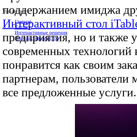
поддержанием имиджа дру
You are here:
Интерактивный стол iTabl
Главная
Каталог
Интерактивные решения
предприятия, но и также 
Интерактивный стол
современных технологий 
понравится как своим зака
партнерам, пользователи 
все предложенные услуги.