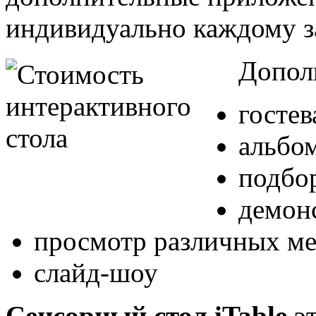
индивидуально каждому з
Допол
гостев
альбо
подбо
демон
просмотр различных ме
слайд-шоу
Сенсорный стол iTable
эт