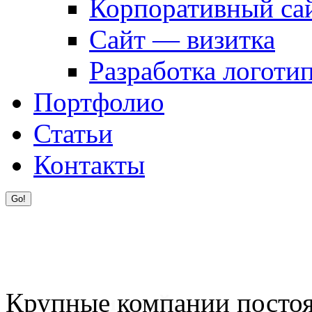
Корпоративный са
Сайт — визитка
Разработка логоти
Портфолио
Статьи
Контакты
Крупные компании постоян
Интерактивный стол